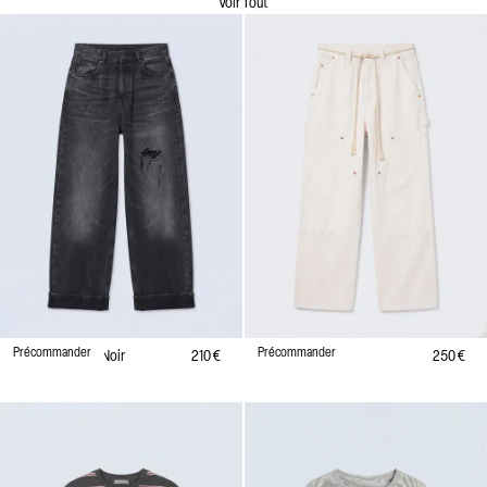
Voir Tout
Précommander
Précommander
Jane - Denim Noir
210 €
Samo - Shell
250 €