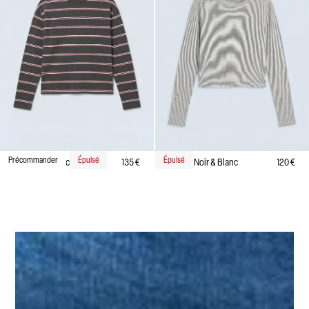
Précommander
Épuisé
Épuisé
Daisy - Anthracite
135 €
Dana - Noir & Blanc
120 €